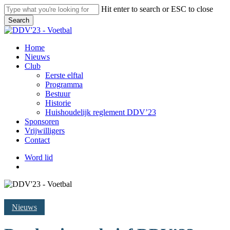
Skip
Hit enter to search or ESC to close
to
Search
main
Close
content
Search
search
Menu
Home
Nieuws
Club
Eerste elftal
Programma
Bestuur
Historie
Huishoudelijk reglement DDV’23
Sponsoren
Vrijwilligers
Contact
Word lid
search
Nieuws